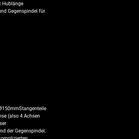
x Hublänge
 und Gegenspindel für
s Ø150mmStangenteile
se (also 4 Achsen
ser
und der Gegenspindel,
komplizierten