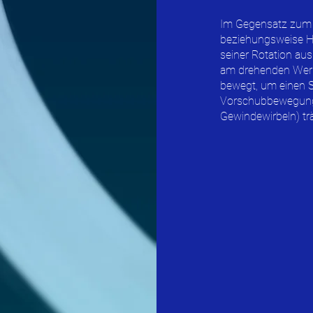
Im Gegensatz zum F
beziehungsweise Ha
seiner Rotation au
am drehenden Werks
bewegt, um einen S
Vorschubbewegung a
Gewindewirbeln) tr