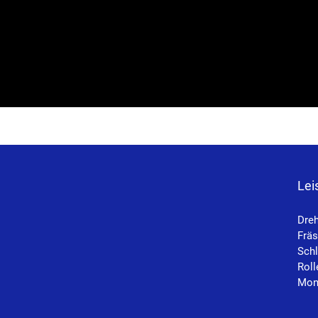
Lei
Dre
Frä
Schl
Roll
Mont