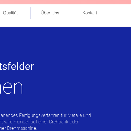
Qualität
Über Uns
Kontakt
sfelder
hen
spanendes Fertigungsverfahren für Metalle und
ht wird manuell auf einer Drehbank oder
iner Drehmaschine.