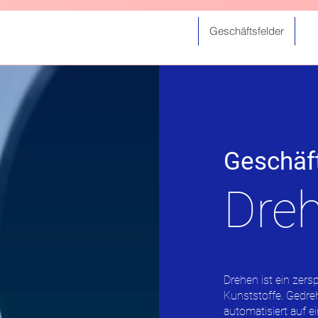
Geschäftsfelder
Geschäft
Dre
Drehen ist ein zer
Kunststoffe. Gedre
automatisiert auf e